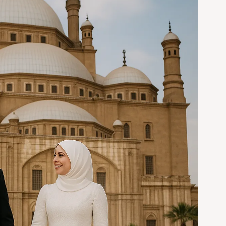
في
القاهرة