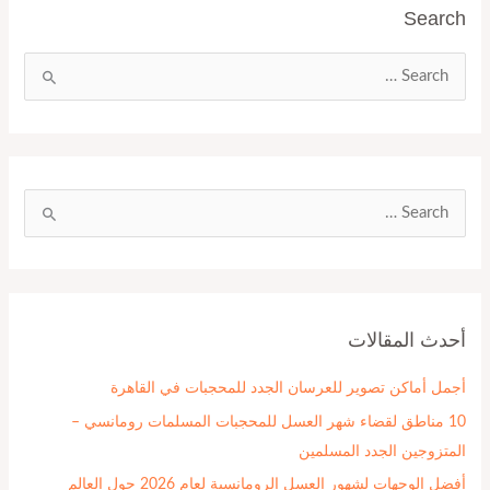
Search
ا
ل
ب
ح
ث
ا
ع
ل
ن
ب
:
ح
أحدث المقالات
ث
ع
أجمل أماكن تصوير للعرسان الجدد للمحجبات في القاهرة
ن
10 مناطق لقضاء شهر العسل للمحجبات المسلمات رومانسي –
:
المتزوجين الجدد المسلمين
أفضل الوجهات لشهور العسل الرومانسية لعام 2026 حول العالم