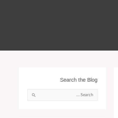
Search the Blog
ا
ل
ب