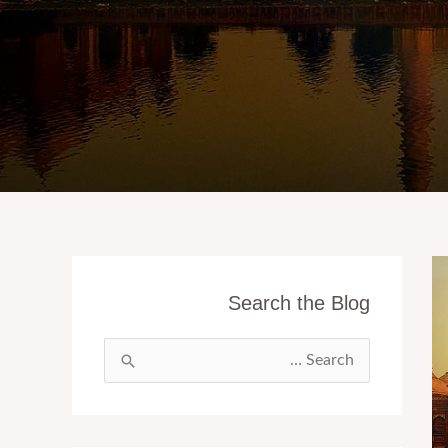
Search the Blog
ا
ل
ب