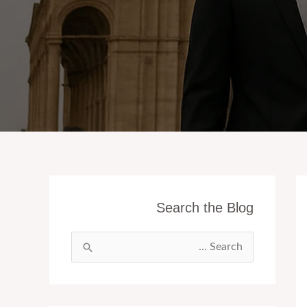
Search the Blog
ا
ل
ب