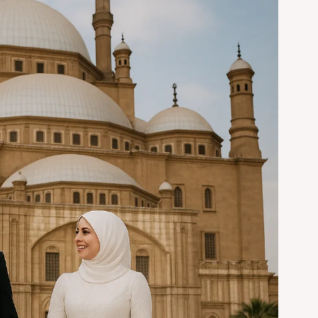
في
القاهرة