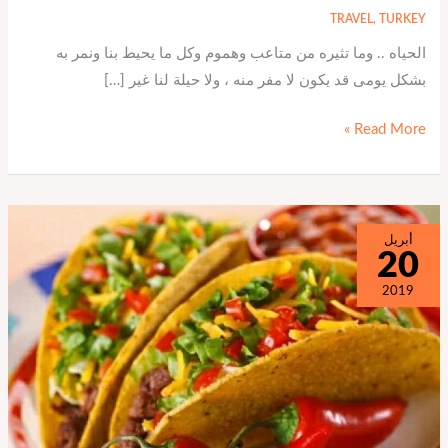
TRAVEL
,
TURKEY
الحياه .. وما تثيره من متاعب وهموم وكل ما يحيط بنا ونمر به
بشكل يومى قد يكون لا مفر منه ، ولا حيلة لنا غير […]
Read More »
لغة
أبريل
20
الأكل
حول
2019
العالم
!!