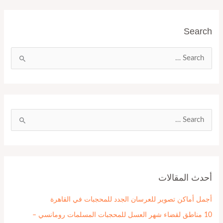
Search
ا
ل
ب
ح
ث
ا
ع
ل
ن
ب
:
ح
أحدث المقالات
ث
ع
أجمل أماكن تصوير للعرسان الجدد للمحجبات في القاهرة
ن
10 مناطق لقضاء شهر العسل للمحجبات المسلمات رومانسي –
: