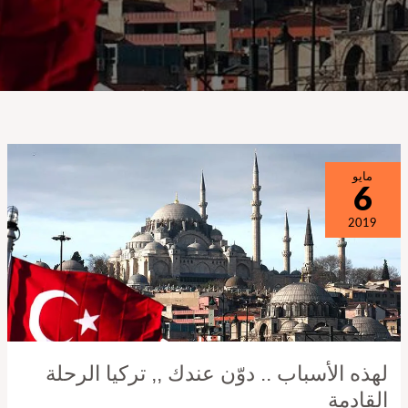
لهذه
مايو
6
الأسباب
..
2019
دوّن
عندك
,,
تركيا
الرحلة
لهذه الأسباب .. دوّن عندك ,, تركيا الرحلة
القادمة
القادمة