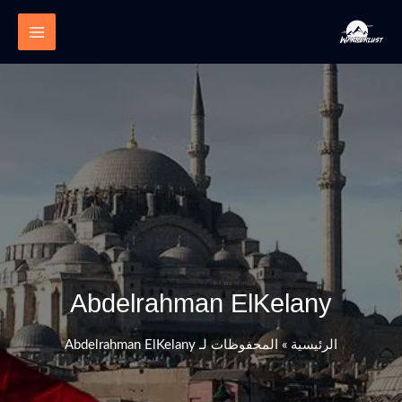
خطي
لى
لمحتوى
Abdelrahman ElKelany
الرئيسية
»
المحفوظات لـ Abdelrahman ElKelany